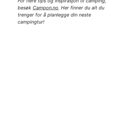
For flere tips og inspirasjon til camping, 
besøk 
Campon.no
. Her finner du alt du 
trenger for å planlegge din neste 
campingtur!
CampOn
Discover Scandinavian's campsites and 
nature experiences.
Partners