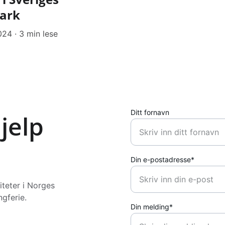
mark
024
3 min lese
Ditt fornavn
jelp
Din e-postadresse*
teter i Norges 
gferie.
Din melding*