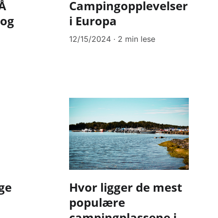
 Å
Campingopplevelser
 og
i Europa
12/15/2024
2 min lese
ge
Hvor ligger de mest
populære
campingplassene i