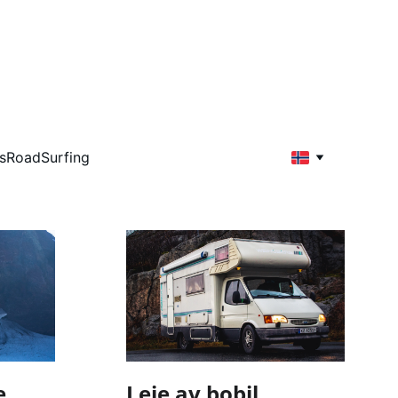
s
RoadSurfing
e
Leie av bobil