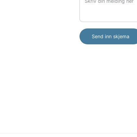
Send inn skjema
Kontakt
post@campon.no