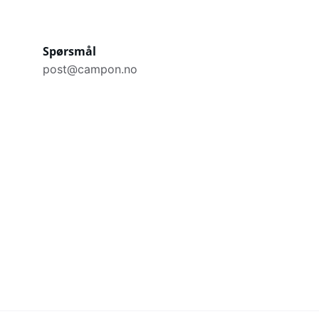
Spørsmål
post@campon.no
CampOn
Oppdag Norges campingplasser og 
naturopplevelser.