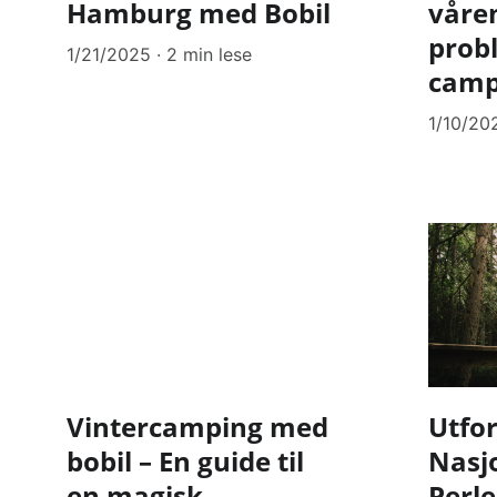
Hamburg med Bobil
våren
probl
1/21/2025
2 min lese
camp
1/10/20
Vintercamping med
Utfo
bobil – En guide til
Nasj
en magisk
Perle