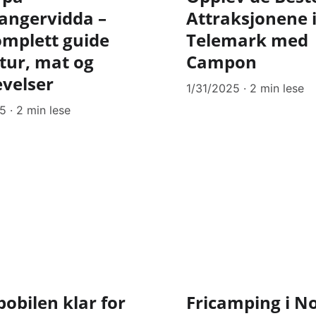
angervidda –
Attraksjonene 
omplett guide
Telemark med
atur, mat og
Campon
evelser
1/31/2025
2 min lese
25
2 min lese
bobilen klar for
Fricamping i N