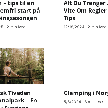
 – tips til en
Alt Du Trenger
emfri start på
Vite Om Regler
ingsesongen
Tips
25
2 min lese
12/18/2024
2 min lese
rsk Tiveden
Glamping i Nor
onalpark – En
5/8/2024
3 min lese
 i Sveriges