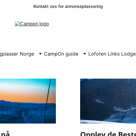
Kontakt oss for annonseplassering
plasser Norge
CampOn guide
Lofoten Links Lodge
 på
Opplev de Best