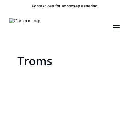
Kontakt oss for annonseplassering
Troms
CampOn
Oppdag Norges campingplasser og 
naturopplevelser.