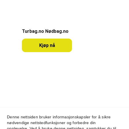
Partner
Turbag.no Nødbag.no
Kjøp nå
Kontakt
post@campon.no
© 2025. All rights reserved Media & 
Denne nettsiden bruker informasjonskapsler for å sikre
næringsliv AS. Campon en del av Media & 
nødvendige nettstedfunksjoner og forbedre din
næringsliv AS. 
opplevelse. Ved å bruke denne nettsiden, samtykker du til