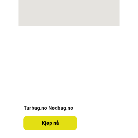
CampOn
Oppdag Norges campingplasser og 
naturopplevelser.
Partner
Turbag.no Nødbag.no
Kjøp nå