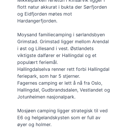
Mikkelparken ferietun i Kinsarvik ligger i 
flott natur akkurat i bukta der Sørfjorden 
og Eidfjorden møtes mot 
Hardangerfjorden.
Moysand familiecamping i sørlandsbyen 
Grimstad. Grimstad ligger mellom Arendal 
i øst og Lillesand i vest. Østlandets 
viktigste dalfører er Hallingdal og et 
populært feriemål.
Hallingdalselva renner rett forbi Hallingdal 
feriepark, som har 5 stjerner.
Fagernes camping er lett å nå fra Oslo, 
Hallingdal, Gudbrandsdalen, Vestlandet og 
Jotunheimen nasjonalpark.
Mosjøen camping ligger strategisk til ved 
E6 og helgelandskysten som er full av 
øyer og holmer.