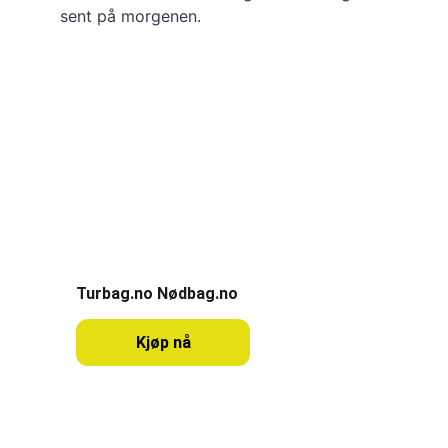
sent på morgenen.
CampOn
Oppdag Norges campingplasser og 
naturopplevelser.
Partner
Turbag.no Nødbag.no
Kjøp nå